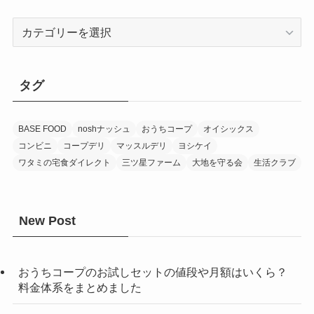
カ
テ
ゴ
リ
タグ
ー
BASE FOOD
noshナッシュ
おうちコープ
オイシックス
コンビニ
コープデリ
マッスルデリ
ヨシケイ
ワタミの宅食ダイレクト
三ツ星ファーム
大地を守る会
生活クラブ
New Post
おうちコープのお試しセットの値段や月額はいくら？
料金体系をまとめました